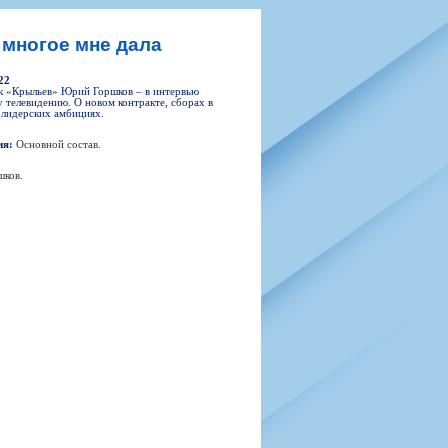
н
арта болельщика
 фирменной атрибутики
илеты и абонементы
 многое мне дала
илеты на Яндекс Афиша
22
kybox
к «Крыльев» Юрий Горшков – в интервью
 телевидению. О новом контракте, сборах в
 лидерских амбициях.
ия:
Основной состав
.
орядителей
шков
.
нений болельщиков