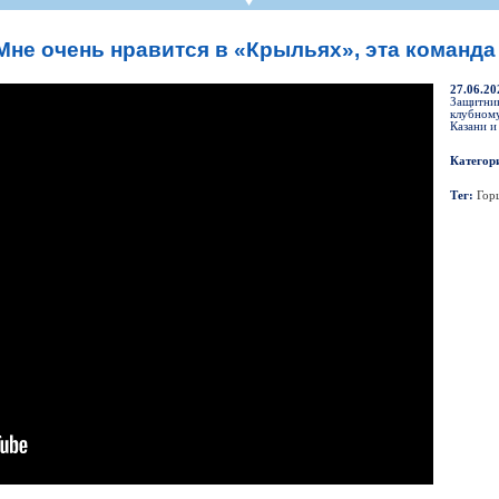
СР
Пресса
Фото
Твои "Крылья"
On-line магази
К
став
ниги
Крылья Советов - ТВ
Общение
Точки продаж
Б
не очень нравится в «Крыльях», эта команда
ссии
Трансляции матчей
Болельщикам с инвалидностью
Б
Прочее
Добрые "Крылья"
27.06.20
S
Защитни
клубному
УЕФА
Кодекс
Казани и
ото УЕФА
Правила поведения
Категор
первенство
Подготовка контролеров-расп
Тег:
Гор
р-лиги
Порядок аккредитации объеди
ллург"