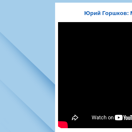
Игроки
РПЛ
Чемпионат СС
Тренерско-административный со
Календарь
Кубок СССР
К
Юрий Горшков: М
Руководство
Таблица
Чемпионат Ро
Фонд поддержки
Шахматка
Кубок России
Контакты
Статистика состава
Лига Европы 
Солидарность Самара Арена
Баланс матчей
Кубок Интерт
Закупки
FONBET Кубок России
Молодежное 
Вакансии
Матчи
Кубок Премье
Документы
Молодежная команда
Кубок ФНЛ
Календарь
Игроки
Таблица
Ветераны
Шахматка
Стадион "Мета
Статистика состава
Крылья Советов-2
Календарь
Таблица
Шахматка