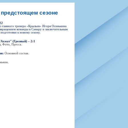
н
арта болельщика
 фирменной атрибутики
илеты и абонементы
 предстоящем сезоне
илеты на Яндекс Афиша
22
kybox
 главного тренера «Крыльев» Игоря Осинькина
звращением команды в Самару и заключительным
 подготовки к новому сезону.
"Ахмат" (Грозный) – 2:1
л
,
Фото
,
Пресса
.
орядителей
нений болельщиков
ия:
Основной состав
.
нькин
.