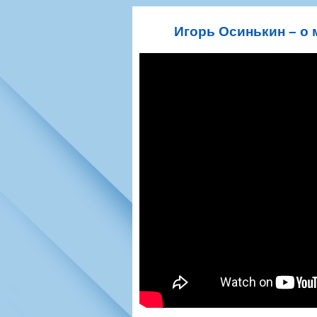
Игроки
РПЛ
Чемпионат СС
Тренерско-административный со
Календарь
Кубок СССР
К
Игорь Осинькин – о
Руководство
Таблица
Чемпионат Ро
Фонд поддержки
Шахматка
Кубок России
Контакты
Статистика состава
Лига Европы 
Солидарность Самара Арена
Баланс матчей
Кубок Интерт
Закупки
FONBET Кубок России
Молодежное 
Вакансии
Матчи
Кубок Премье
Документы
Молодежная команда
Кубок ФНЛ
Календарь
Игроки
Таблица
Ветераны
Шахматка
Стадион "Мета
Статистика состава
Крылья Советов-2
Календарь
Таблица
Шахматка