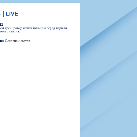
н
арта болельщика
 фирменной атрибутики
илеты и абонементы
| LIVE
илеты на Яндекс Афиша
22
kybox
ем тренировку нашей команды перед первым
ового сезона.
ия:
Основной состав
.
орядителей
нений болельщиков