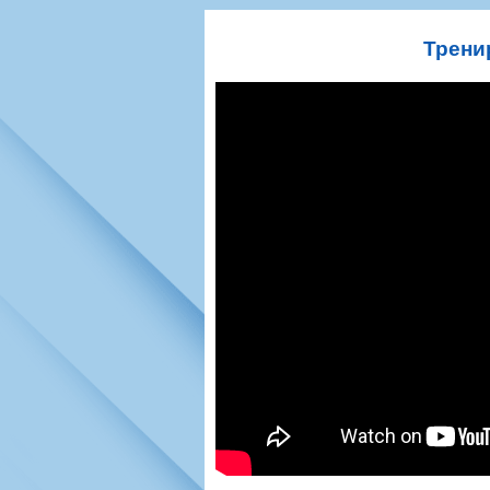
Игроки
РПЛ
Чемпионат СС
Тренерско-административный со
Календарь
Кубок СССР
К
Трени
Руководство
Таблица
Чемпионат Ро
Фонд поддержки
Шахматка
Кубок России
Контакты
Статистика состава
Лига Европы 
Солидарность Самара Арена
Баланс матчей
Кубок Интерт
Закупки
FONBET Кубок России
Молодежное 
Вакансии
Матчи
Кубок Премье
Документы
Молодежная команда
Кубок ФНЛ
Календарь
Игроки
Таблица
Ветераны
Шахматка
Стадион "Мета
Статистика состава
Крылья Советов-2
Календарь
Таблица
Шахматка