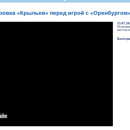
СР
Пресса
Фото
Твои "Крылья"
On-line магази
К
став
ниги
Крылья Советов - ТВ
Общение
Точки продаж
Б
ровка «Крыльев» перед игрой с «Оренбургом» 
ссии
Трансляции матчей
Болельщикам с инвалидностью
Б
Прочее
Добрые "Крылья"
15.07.20
S
Показыва
матчем н
УЕФА
Кодекс
ото УЕФА
Правила поведения
Категор
первенство
Подготовка контролеров-расп
р-лиги
Порядок аккредитации объеди
ллург"