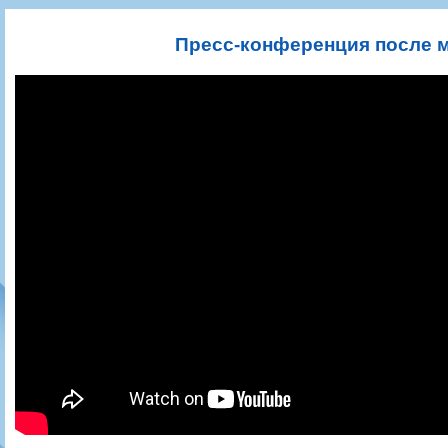
Игроки
РПЛ
Чемпионат СССР
Пресса
Фото
Тренерско-административный состав
Календарь
Кубок СССР
Книги
Крылья Советов - Т
Пресс-конференция после м
Руководство
Таблица
Чемпионат России
Трансляции матчей
Фонд поддержки
Шахматка
Кубок России
Прочее
Контакты
Статистика состава
Лига Европы УЕФА
Солидарность Самара Арена
Баланс матчей
Кубок Интертото УЕФА
Закупки
FONBET Кубок России
Молодежное первенство
Вакансии
Матчи
Кубок Премьер-лиги
Документы
Молодежная команда
Кубок ФНЛ
Календарь
Игроки
Таблица
Ветераны
Шахматка
Стадион "Металлург"
Статистика состава
Крылья Советов-2
Календарь
Таблица
Шахматка