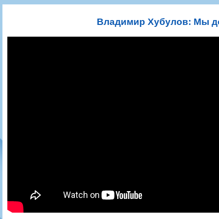
Игроки
РПЛ
Чемпионат СССР
Пресса
Фото
Тренерско-административный состав
Календарь
Кубок СССР
Книги
Крылья Советов - Т
Владимир Хубулов: Мы д
Руководство
Таблица
Чемпионат России
Трансляции матчей
Фонд поддержки
Шахматка
Кубок России
Прочее
Контакты
Статистика состава
Лига Европы УЕФА
Солидарность Самара Арена
Баланс матчей
Кубок Интертото УЕФА
Закупки
FONBET Кубок России
Молодежное первенство
Вакансии
Матчи
Кубок Премьер-лиги
Документы
Молодежная команда
Кубок ФНЛ
Календарь
Игроки
Таблица
Ветераны
Шахматка
Стадион "Металлург"
Статистика состава
Крылья Советов-2
Календарь
Таблица
Шахматка