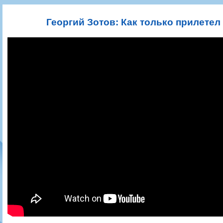
Игроки
РПЛ
Чемпионат СССР
Пресса
Фото
Тренерско-административный состав
Календарь
Кубок СССР
Книги
Крылья Советов - Т
Георгий Зотов: Как только прилетел
Руководство
Таблица
Чемпионат России
Трансляции матчей
Фонд поддержки
Шахматка
Кубок России
Прочее
Контакты
Статистика состава
Лига Европы УЕФА
Солидарность Самара Арена
Баланс матчей
Кубок Интертото УЕФА
Закупки
FONBET Кубок России
Молодежное первенство
Вакансии
Матчи
Кубок Премьер-лиги
Документы
Молодежная команда
Кубок ФНЛ
Календарь
Игроки
Таблица
Ветераны
Шахматка
Стадион "Металлург"
Статистика состава
Крылья Советов-2
Календарь
Таблица
Шахматка