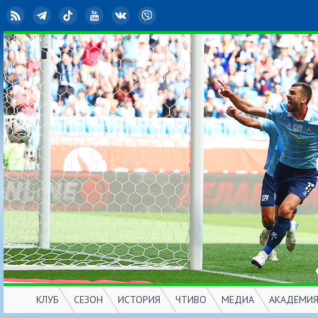
RSS
Telegram
TikTok
YouTube
ВКонтакте
Viber
КЛУБ
СЕЗОН
ИСТОРИЯ
ЧТИВО
МЕДИА
АКАДЕМИ