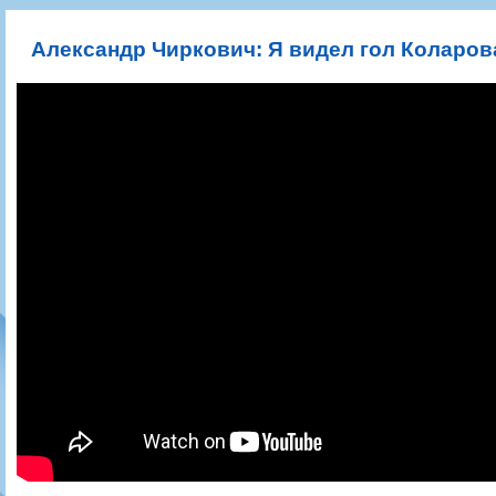
Игроки
РПЛ
Чемпионат СССР
Пресса
Фото
Тренерско-административный состав
Календарь
Кубок СССР
Книги
Крылья Советов - Т
Александр Чиркович: Я видел гол Коларова
Руководство
Таблица
Чемпионат России
Трансляции матчей
Фонд поддержки
Шахматка
Кубок России
Прочее
Контакты
Статистика состава
Лига Европы УЕФА
Солидарность Самара Арена
Баланс матчей
Кубок Интертото УЕФА
Закупки
FONBET Кубок России
Молодежное первенство
Вакансии
Матчи
Кубок Премьер-лиги
Документы
Молодежная команда
Кубок ФНЛ
Календарь
Игроки
Таблица
Ветераны
Шахматка
Стадион "Металлург"
Статистика состава
Крылья Советов-2
Календарь
Таблица
Шахматка