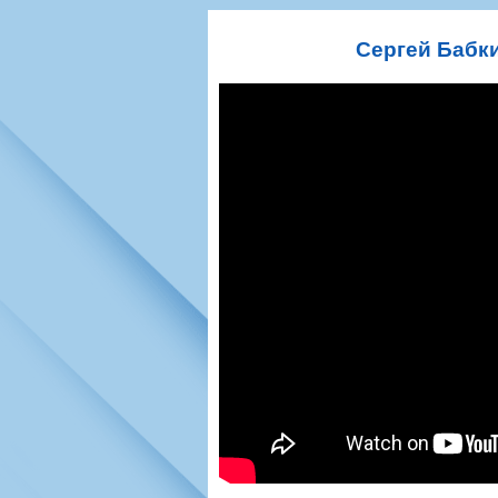
Игроки
РПЛ
Чемпионат СС
Тренерско-административный со
Календарь
Кубок СССР
К
Сергей Бабки
Руководство
Таблица
Чемпионат Ро
Фонд поддержки
Шахматка
Кубок России
Контакты
Статистика состава
Лига Европы 
Солидарность Самара Арена
Баланс матчей
Кубок Интерт
Закупки
FONBET Кубок России
Молодежное 
Вакансии
Матчи
Кубок Премье
Документы
Молодежная команда
Кубок ФНЛ
Календарь
Игроки
Таблица
Ветераны
Шахматка
Стадион "Мета
Статистика состава
Крылья Советов-2
Календарь
Таблица
Шахматка