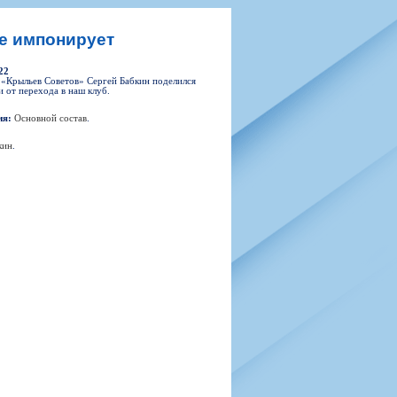
н
арта болельщика
 фирменной атрибутики
илеты и абонементы
не импонирует
илеты на Яндекс Афиша
22
kybox
«Крыльев Советов» Сергей Бабкин поделился
 от перехода в наш клуб.
ия:
Основной состав
.
орядителей
кин
.
нений болельщиков