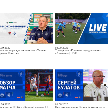
.09.2022
08.09.2022
есс-конференция после матча «Химки» –
Тренировка «Крыльев» перед матчем с
Крылья Советов»
«Химками» | LIVE
.08.2026
01.08.2026
зор матча ЦСКА – «Крылья Советов» || 2
Пресс-конференция Сергея Булатова после