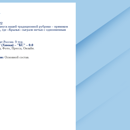
н
арта болельщика
 фирменной атрибутики
илеты и абонементы
»
илеты на Яндекс Афиша
22
kybox
ыпуск нашей традиционной рубрики – прямиком
, где «Крылья» сыграли ничью с одноименным
т России. 9 тур.
 (Химки) – "КС" – 0:0
орядителей
л
,
Фото
,
Пресса
,
Онлайн
.
нений болельщиков
ия:
Основной состав
.