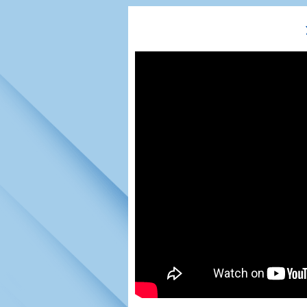
Игроки
РПЛ
Чемпионат СС
Тренерско-административный со
Календарь
Кубок СССР
К
Руководство
Таблица
Чемпионат Ро
Фонд поддержки
Шахматка
Кубок России
Контакты
Статистика состава
Лига Европы 
Солидарность Самара Арена
Баланс матчей
Кубок Интерт
Закупки
FONBET Кубок России
Молодежное 
Вакансии
Матчи
Кубок Премье
Документы
Молодежная команда
Кубок ФНЛ
Календарь
Игроки
Таблица
Ветераны
Шахматка
Стадион "Мета
Статистика состава
Крылья Советов-2
Календарь
Таблица
Шахматка