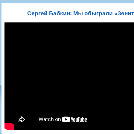
Игроки
РПЛ
Чемпионат СССР
Пресса
Фото
Тренерско-административный состав
Календарь
Кубок СССР
Книги
Крылья Советов - Т
Сергей Бабкин: Мы обыграли «Зенит»
Руководство
Таблица
Чемпионат России
Трансляции матчей
Фонд поддержки
Шахматка
Кубок России
Прочее
Контакты
Статистика состава
Лига Европы УЕФА
Солидарность Самара Арена
Баланс матчей
Кубок Интертото УЕФА
Закупки
FONBET Кубок России
Молодежное первенство
Вакансии
Матчи
Кубок Премьер-лиги
Документы
Молодежная команда
Кубок ФНЛ
Календарь
Игроки
Таблица
Ветераны
Шахматка
Стадион "Металлург"
Статистика состава
Крылья Советов-2
Календарь
Таблица
Шахматка