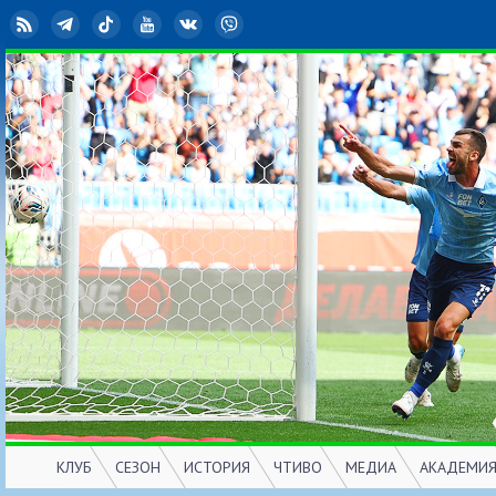
RSS
Telegram
TikTok
YouTube
ВКонтакте
Viber
КЛУБ
СЕЗОН
ИСТОРИЯ
ЧТИВО
МЕДИА
АКАДЕМИ