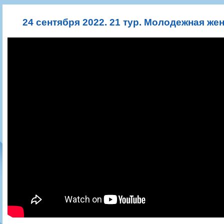
Игроки
РПЛ
Чемпионат СССР
Пресса
Фото
Тренерско-административный состав
Календарь
Кубок СССР
Книги
Крылья Советов - Т
24 сентября 2022. 21 тур. Молодежная ж
Руководство
Таблица
Чемпионат России
Трансляции матчей
Фонд поддержки
Шахматка
Кубок России
Прочее
Контакты
Статистика состава
Лига Европы УЕФА
Солидарность Самара Арена
Баланс матчей
Кубок Интертото УЕФА
Закупки
FONBET Кубок России
Молодежное первенство
Вакансии
Матчи
Кубок Премьер-лиги
Документы
Молодежная команда
Кубок ФНЛ
Календарь
Игроки
Таблица
Ветераны
Шахматка
Стадион "Металлург"
Статистика состава
Крылья Советов-2
Календарь
Таблица
Шахматка