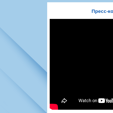
Игроки
РПЛ
Чемпионат СС
Тренерско-административный со
Календарь
Кубок СССР
К
Пресс-к
Руководство
Таблица
Чемпионат Ро
Фонд поддержки
Шахматка
Кубок России
Контакты
Статистика состава
Лига Европы 
Солидарность Самара Арена
Баланс матчей
Кубок Интерт
Закупки
FONBET Кубок России
Молодежное 
Вакансии
Матчи
Кубок Премье
Документы
Молодежная команда
Кубок ФНЛ
Календарь
Игроки
Таблица
Ветераны
Шахматка
Стадион "Мета
Статистика состава
Крылья Советов-2
Календарь
Таблица
Шахматка