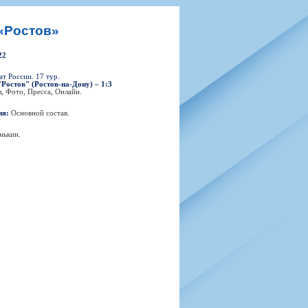
н
арта болельщика
 фирменной атрибутики
илеты и абонементы
«Ростов»
илеты на Яндекс Афиша
22
kybox
т России. 17 тур.
Ростов" (Ростов-на-Дону) – 1:3
л
,
Фото
,
Пресса
,
Онлайн
.
орядителей
ия:
Основной состав
.
нений болельщиков
нькин
.