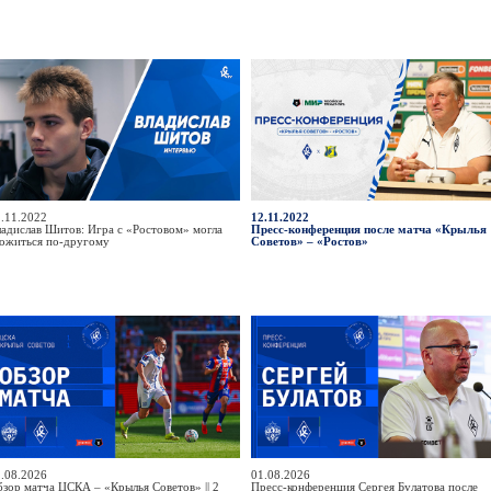
.11.2022
12.11.2022
адислав Шитов: Игра с «Ростовом» могла
Пресс-конференция после матча «Крылья
ложиться по-другому
Советов» – «Ростов»
.08.2026
01.08.2026
зор матча ЦСКА – «Крылья Советов» || 2
Пресс-конференция Сергея Булатова после