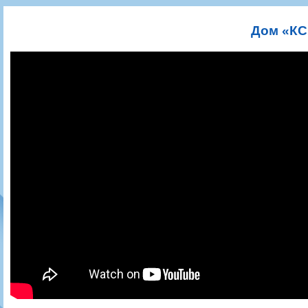
Игроки
РПЛ
Чемпионат СССР
Пресса
Фото
Тренерско-административный состав
Календарь
Кубок СССР
Книги
Крылья Советов - Т
Дом «КС
Руководство
Таблица
Чемпионат России
Трансляции матчей
Фонд поддержки
Шахматка
Кубок России
Прочее
Контакты
Статистика состава
Лига Европы УЕФА
Солидарность Самара Арена
Баланс матчей
Кубок Интертото УЕФА
Закупки
FONBET Кубок России
Молодежное первенство
Вакансии
Матчи
Кубок Премьер-лиги
Документы
Молодежная команда
Кубок ФНЛ
Календарь
Игроки
Таблица
Ветераны
Шахматка
Стадион "Металлург"
Статистика состава
Крылья Советов-2
Календарь
Таблица
Шахматка