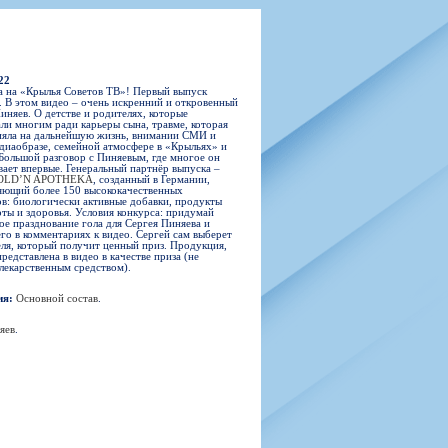
н
арта болельщика
 фирменной атрибутики
илеты и абонементы
илеты на Яндекс Афиша
22
kybox
 на «Крылья Советов ТВ»! Первый выпуск
. В этом видео – очень искренний и откровенный
иняев. О детстве и родителях, которые
ли многим ради карьеры сына, травме, которая
ияла на дальнейшую жизнь, внимании СМИ и
диаобразе, семейной атмосфере в «Крыльях» и
Большой разговор с Пиняевым, где многое он
орядителей
вает впервые. Генеральный партнёр выпуска –
OLD’N APOTHEKA
, созданный в Германии,
нений болельщиков
яющий более 150 высококачественных
в: биологически активные добавки, продукты
оты и здоровья. Условия конкурса: придумай
ое празднование гола для Сергея Пиняева и
го в комментариях к видео. Сергей сам выберет
ля, который получит ценный приз. Продукция,
представлена в видео в качестве приза (не
 лекарственным средством).
ия:
Основной состав
.
яев
.