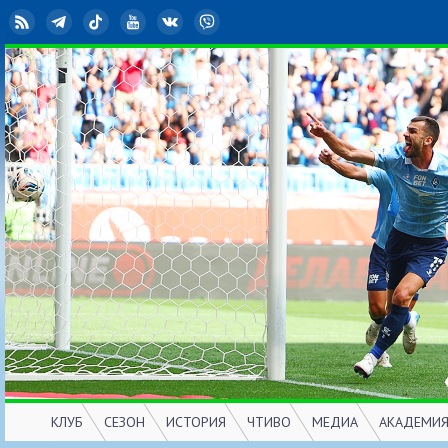
RSS
Telegram
TikTok
YouTube
ВКонтакте
Viber
КЛУБ
СЕЗОН
ИСТОРИЯ
ЧТИВО
МЕДИА
АКАДЕМИ