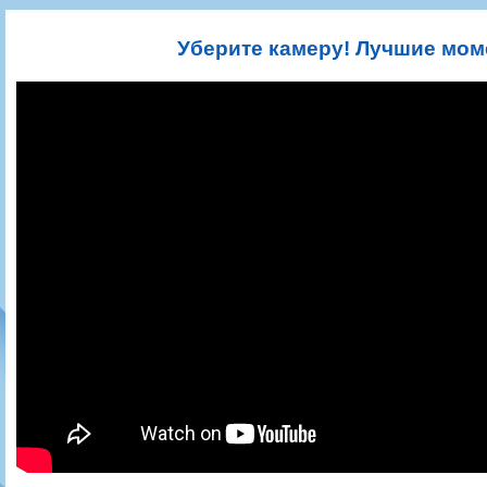
Игроки
РПЛ
Чемпионат СССР
Пресса
Фото
Тренерско-административный состав
Календарь
Кубок СССР
Книги
Крылья Советов - Т
Уберите камеру! Лучшие мом
Руководство
Таблица
Чемпионат России
Трансляции матчей
Фонд поддержки
Шахматка
Кубок России
Прочее
Контакты
Статистика состава
Лига Европы УЕФА
Солидарность Самара Арена
Баланс матчей
Кубок Интертото УЕФА
Закупки
FONBET Кубок России
Молодежное первенство
Вакансии
Матчи
Кубок Премьер-лиги
Документы
Молодежная команда
Кубок ФНЛ
Календарь
Игроки
Таблица
Ветераны
Шахматка
Стадион "Металлург"
Статистика состава
Крылья Советов-2
Календарь
Таблица
Шахматка