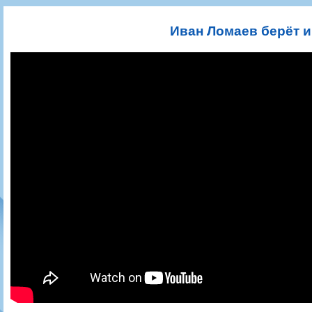
Игроки
РПЛ
Чемпионат СССР
Пресса
Фото
Тренерско-административный состав
Календарь
Кубок СССР
Книги
Крылья Советов - Т
Иван Ломаев берёт 
Руководство
Таблица
Чемпионат России
Трансляции матчей
Фонд поддержки
Шахматка
Кубок России
Прочее
Контакты
Статистика состава
Лига Европы УЕФА
Солидарность Самара Арена
Баланс матчей
Кубок Интертото УЕФА
Закупки
FONBET Кубок России
Молодежное первенство
Вакансии
Матчи
Кубок Премьер-лиги
Документы
Молодежная команда
Кубок ФНЛ
Календарь
Игроки
Таблица
Ветераны
Шахматка
Стадион "Металлург"
Статистика состава
Крылья Советов-2
Календарь
Таблица
Шахматка