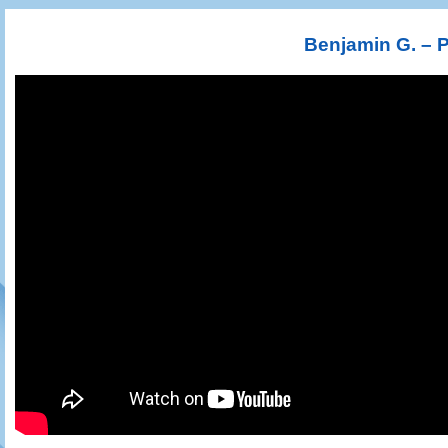
Игроки
РПЛ
Чемпионат СССР
Пресса
Фото
Тренерско-административный состав
Календарь
Кубок СССР
Книги
Крылья Советов - Т
Benjamin G. – P
Руководство
Таблица
Чемпионат России
Трансляции матчей
Фонд поддержки
Шахматка
Кубок России
Прочее
Контакты
Статистика состава
Лига Европы УЕФА
Солидарность Самара Арена
Баланс матчей
Кубок Интертото УЕФА
Закупки
FONBET Кубок России
Молодежное первенство
Вакансии
Матчи
Кубок Премьер-лиги
Документы
Молодежная команда
Кубок ФНЛ
Календарь
Игроки
Таблица
Ветераны
Шахматка
Стадион "Металлург"
Статистика состава
Крылья Советов-2
Календарь
Таблица
Шахматка