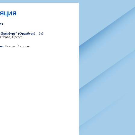
н
арта болельщика
 фирменной атрибутики
илеты и абонементы
ЛЯЦИЯ
илеты на Яндекс Афиша
23
kybox
"Оренбург" (Оренбург) – 3:3
л
,
Фото
,
Пресса
.
ия:
Основной состав
.
орядителей
нений болельщиков