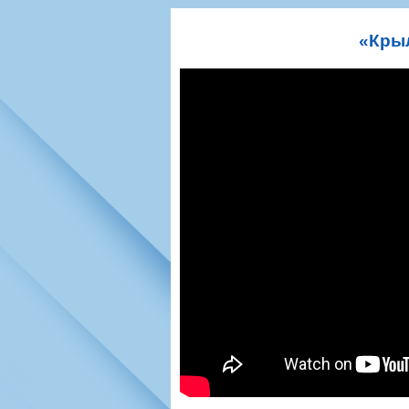
Игроки
РПЛ
Чемпионат СС
Тренерско-административный со
Календарь
Кубок СССР
К
«Кры
Руководство
Таблица
Чемпионат Ро
Фонд поддержки
Шахматка
Кубок России
Контакты
Статистика состава
Лига Европы 
Солидарность Самара Арена
Баланс матчей
Кубок Интерт
Закупки
FONBET Кубок России
Молодежное 
Вакансии
Матчи
Кубок Премье
Документы
Молодежная команда
Кубок ФНЛ
Календарь
Игроки
Таблица
Ветераны
Шахматка
Стадион "Мета
Статистика состава
Крылья Советов-2
Календарь
Таблица
Шахматка