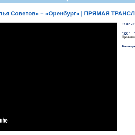
СР
Пресса
Фото
Твои "Крылья"
On-line магази
К
став
ниги
Крылья Советов - ТВ
Общение
Точки продаж
Б
лья Советов» – «Оренбург» | ПРЯМАЯ ТРАНС
ссии
Трансляции матчей
Болельщикам с инвалидностью
Б
Прочее
Добрые "Крылья"
03.02.20
S
УЕФА
Кодекс
"КС" – 
Протоко
ото УЕФА
Правила поведения
Категор
первенство
Подготовка контролеров-расп
р-лиги
Порядок аккредитации объеди
ллург"