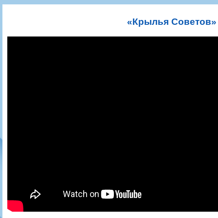
Игроки
РПЛ
Чемпионат СССР
Пресса
Фото
Тренерско-административный состав
Календарь
Кубок СССР
Книги
Крылья Советов - Т
«Крылья Советов»
Руководство
Таблица
Чемпионат России
Трансляции матчей
Фонд поддержки
Шахматка
Кубок России
Прочее
Контакты
Статистика состава
Лига Европы УЕФА
Солидарность Самара Арена
Баланс матчей
Кубок Интертото УЕФА
Закупки
FONBET Кубок России
Молодежное первенство
Вакансии
Матчи
Кубок Премьер-лиги
Документы
Молодежная команда
Кубок ФНЛ
Календарь
Игроки
Таблица
Ветераны
Шахматка
Стадион "Металлург"
Статистика состава
Крылья Советов-2
Календарь
Таблица
Шахматка