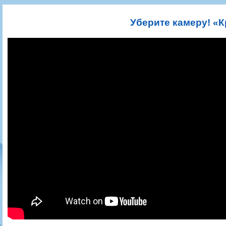
Игроки
РПЛ
Чемпионат СССР
Пресса
Фото
Тренерско-административный состав
Календарь
Кубок СССР
Книги
Крылья Советов - Т
Уберите камеру! «
Руководство
Таблица
Чемпионат России
Трансляции матчей
Фонд поддержки
Шахматка
Кубок России
Прочее
Контакты
Статистика состава
Лига Европы УЕФА
Солидарность Самара Арена
Баланс матчей
Кубок Интертото УЕФА
Закупки
FONBET Кубок России
Молодежное первенство
Вакансии
Матчи
Кубок Премьер-лиги
Документы
Молодежная команда
Кубок ФНЛ
Календарь
Игроки
Таблица
Ветераны
Шахматка
Стадион "Металлург"
Статистика состава
Крылья Советов-2
Календарь
Таблица
Шахматка