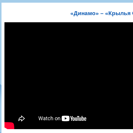
Игроки
РПЛ
Чемпионат СССР
Пресса
Фото
Тренерско-административный состав
Календарь
Кубок СССР
Книги
Крылья Советов - Т
«Динамо» – «Крылья 
Руководство
Таблица
Чемпионат России
Трансляции матчей
Фонд поддержки
Шахматка
Кубок России
Прочее
Контакты
Статистика состава
Лига Европы УЕФА
Солидарность Самара Арена
Баланс матчей
Кубок Интертото УЕФА
Закупки
FONBET Кубок России
Молодежное первенство
Вакансии
Матчи
Кубок Премьер-лиги
Документы
Молодежная команда
Кубок ФНЛ
Календарь
Игроки
Таблица
Ветераны
Шахматка
Стадион "Металлург"
Статистика состава
Крылья Советов-2
Календарь
Таблица
Шахматка