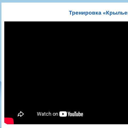
Игроки
РПЛ
Чемпионат СССР
Пресса
Фото
Тренерско-административный состав
Календарь
Кубок СССР
Книги
Крылья Советов - Т
Тренировка «Крыльев
Руководство
Таблица
Чемпионат России
Трансляции матчей
Фонд поддержки
Шахматка
Кубок России
Прочее
Контакты
Статистика состава
Лига Европы УЕФА
Солидарность Самара Арена
Баланс матчей
Кубок Интертото УЕФА
Закупки
FONBET Кубок России
Молодежное первенство
Вакансии
Матчи
Кубок Премьер-лиги
Документы
Молодежная команда
Кубок ФНЛ
Календарь
Игроки
Таблица
Ветераны
Шахматка
Стадион "Металлург"
Статистика состава
Крылья Советов-2
Календарь
Таблица
Шахматка