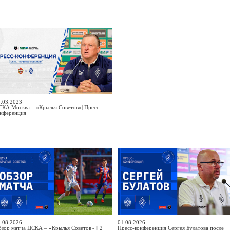
.03.2023
КА Москва – «Крылья Советов»| Пресс-
онференция
.08.2026
01.08.2026
зор матча ЦСКА – «Крылья Советов» || 2
Пресс-конференция Сергея Булатова после