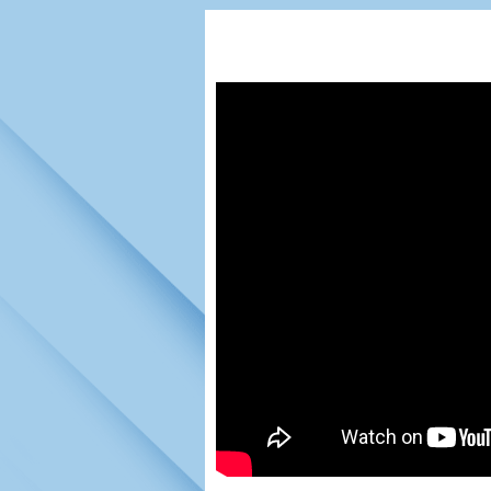
Игроки
РПЛ
Чемпионат СС
Тренерско-административный со
Календарь
Кубок СССР
К
Руководство
Таблица
Чемпионат Ро
Фонд поддержки
Шахматка
Кубок России
Контакты
Статистика состава
Лига Европы 
Солидарность Самара Арена
Баланс матчей
Кубок Интерт
Закупки
FONBET Кубок России
Молодежное 
Вакансии
Матчи
Кубок Премье
Документы
Молодежная команда
Кубок ФНЛ
Календарь
Игроки
Таблица
Ветераны
Шахматка
Стадион "Мета
Статистика состава
Крылья Советов-2
Календарь
Таблица
Шахматка