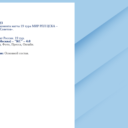
н
арта болельщика
 фирменной атрибутики
илеты и абонементы
илеты на Яндекс Афиша
23
kybox
 момента матча 19 тура МИР РПЛ ЦСКА –
Советов».
т России. 19 тур.
осква) – "КС" – 4:0
л
,
Фото
,
Пресса
,
Онлайн
.
орядителей
нений болельщиков
ия:
Основной состав
.