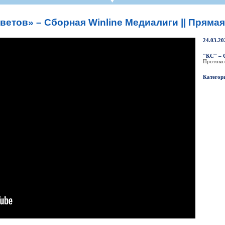
СР
Пресса
Фото
Твои "Крылья"
On-line магази
К
став
ниги
Крылья Советов - ТВ
Общение
Точки продаж
Б
етов» – Сборная Winline Медиалиги || Пряма
ссии
Трансляции матчей
Болельщикам с инвалидностью
Б
Прочее
Добрые "Крылья"
24.03.20
S
УЕФА
Кодекс
"КС" – 
Протоко
ото УЕФА
Правила поведения
Категор
первенство
Подготовка контролеров-расп
р-лиги
Порядок аккредитации объеди
ллург"