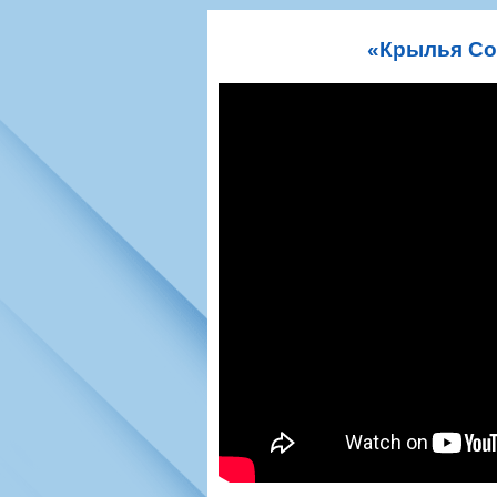
Игроки
РПЛ
Чемпионат СС
Тренерско-административный со
Календарь
Кубок СССР
К
«Крылья Сов
Руководство
Таблица
Чемпионат Ро
Фонд поддержки
Шахматка
Кубок России
Контакты
Статистика состава
Лига Европы 
Солидарность Самара Арена
Баланс матчей
Кубок Интерт
Закупки
FONBET Кубок России
Молодежное 
Вакансии
Матчи
Кубок Премье
Документы
Молодежная команда
Кубок ФНЛ
Календарь
Игроки
Таблица
Ветераны
Шахматка
Стадион "Мета
Статистика состава
Крылья Советов-2
Календарь
Таблица
Шахматка