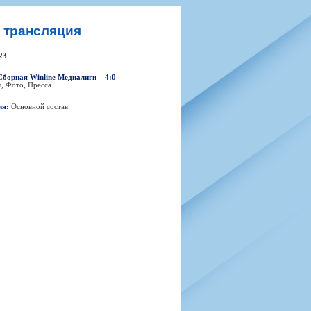
н
арта болельщика
 фирменной атрибутики
илеты и абонементы
я трансляция
илеты на Яндекс Афиша
23
kybox
Сборная Winline Медиалиги – 4:0
л
,
Фото
,
Пресса
.
ия:
Основной состав
.
орядителей
нений болельщиков