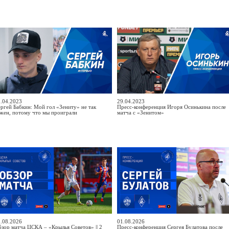
.04.2023
29.04.2023
ргей Бабкин: Мой гол «Зениту» не так
Пресс-конференция Игоря Осинькина после
жен, потому что мы проиграли
матча с «Зенитом»
.08.2026
01.08.2026
зор матча ЦСКА – «Крылья Советов» || 2
Пресс-конференция Сергея Булатова после