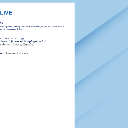
н
арта болельщика
 фирменной атрибутики
илеты и абонементы
 LIVE
илеты на Яндекс Афиша
23
kybox
ем тренировку нашей команды перед матчем с
м» в режиме LIVE.
т России. 25 тур.
Зенит" (Санкт-Петербург) – 1:5
л
,
Фото
,
Пресса
,
Онлайн
.
орядителей
нений болельщиков
ия:
Основной состав
.