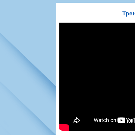
Игроки
РПЛ
Чемпионат СС
Тренерско-административный со
Календарь
Кубок СССР
К
Трен
Руководство
Таблица
Чемпионат Ро
Фонд поддержки
Шахматка
Кубок России
Контакты
Статистика состава
Лига Европы 
Солидарность Самара Арена
Баланс матчей
Кубок Интерт
Закупки
FONBET Кубок России
Молодежное 
Вакансии
Матчи
Кубок Премье
Документы
Молодежная команда
Кубок ФНЛ
Календарь
Игроки
Таблица
Ветераны
Шахматка
Стадион "Мета
Статистика состава
Крылья Советов-2
Календарь
Таблица
Шахматка