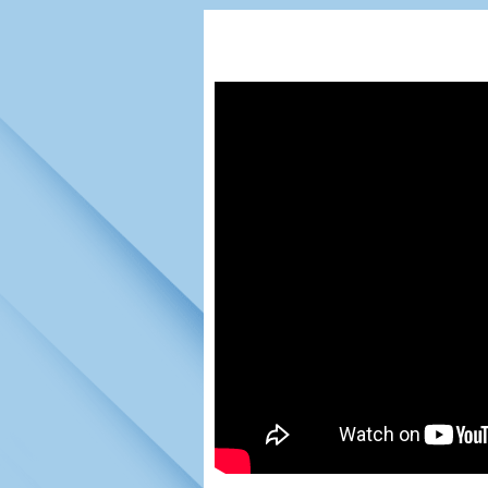
Игроки
РПЛ
Чемпионат СС
Тренерско-административный со
Календарь
Кубок СССР
К
Руководство
Таблица
Чемпионат Ро
Фонд поддержки
Шахматка
Кубок России
Контакты
Статистика состава
Лига Европы 
Солидарность Самара Арена
Баланс матчей
Кубок Интерт
Закупки
FONBET Кубок России
Молодежное 
Вакансии
Матчи
Кубок Премье
Документы
Молодежная команда
Кубок ФНЛ
Календарь
Игроки
Таблица
Ветераны
Шахматка
Стадион "Мета
Статистика состава
Крылья Советов-2
Календарь
Таблица
Шахматка