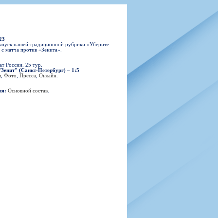
н
арта болельщика
 фирменной атрибутики
илеты и абонементы
илеты на Яндекс Афиша
23
kybox
ыпуск нашей традиционной рубрики «Уберите
 с матча против «Зенита».
т России. 25 тур.
Зенит" (Санкт-Петербург) – 1:5
л
,
Фото
,
Пресса
,
Онлайн
.
орядителей
нений болельщиков
ия:
Основной состав
.