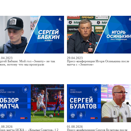
.04.2023
29.04.2023
ргей Бабкин: Мой гол «Зениту» не так
Пресс-конференция Игоря Осинькина после
жен, потому что мы проиграли
матча с «Зенитом»
.08.2026
01.08.2026
зор матча ЦСКА – «Крылья Советов» || 2
Пресс-конференция Сергея Булатова после