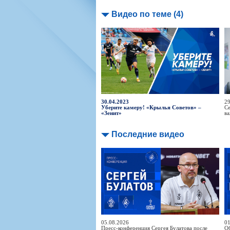
Видео по теме (4)
30.04.2023
29
Уберите камеру! «Крылья Советов» –
Се
«Зенит»
ва
Последние видео
05.08.2026
01
Пресс-конференция Сергея Булатова после
Об