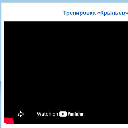
Игроки
РПЛ
Чемпионат СССР
Пресса
Фото
Тренерско-административный состав
Календарь
Кубок СССР
Книги
Крылья Советов - Т
Тренировка «Крыльев» 
Руководство
Таблица
Чемпионат России
Трансляции матчей
Фонд поддержки
Шахматка
Кубок России
Прочее
Контакты
Статистика состава
Лига Европы УЕФА
Солидарность Самара Арена
Баланс матчей
Кубок Интертото УЕФА
Закупки
FONBET Кубок России
Молодежное первенство
Вакансии
Матчи
Кубок Премьер-лиги
Документы
Молодежная команда
Кубок ФНЛ
Календарь
Игроки
Таблица
Ветераны
Шахматка
Стадион "Металлург"
Статистика состава
Крылья Советов-2
Календарь
Таблица
Шахматка