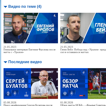
Видео по теме (4)
21.05.2023
21.05.2023
Гениальное интервью Евгения Фролова после
Гленн Бейл: Победа над «Уралом» прид
матча с «Уралом»
сил в оставшихся матчах
Последние видео
05.08.2026
01.08.2026
Пресс-конференция Сергея Булатова после
Обзор матча ЦСКА – «Крылья Советов» 