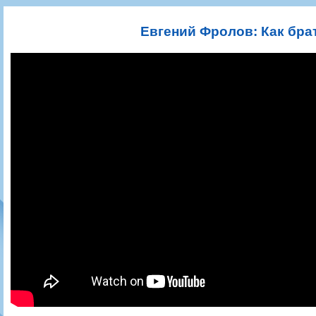
Игроки
РПЛ
Чемпионат СССР
Пресса
Фото
Тренерско-административный состав
Календарь
Кубок СССР
Книги
Крылья Советов - Т
Евгений Фролов: Как бра
Руководство
Таблица
Чемпионат России
Трансляции матчей
Фонд поддержки
Шахматка
Кубок России
Прочее
Контакты
Статистика состава
Лига Европы УЕФА
Солидарность Самара Арена
Баланс матчей
Кубок Интертото УЕФА
Закупки
FONBET Кубок России
Молодежное первенство
Вакансии
Матчи
Кубок Премьер-лиги
Документы
Молодежная команда
Кубок ФНЛ
Календарь
Игроки
Таблица
Ветераны
Шахматка
Стадион "Металлург"
Статистика состава
Крылья Советов-2
Календарь
Таблица
Шахматка