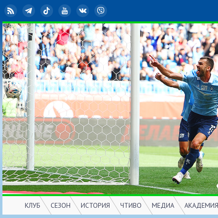
RSS
Telegram
TikTok
YouTube
ВКонтакте
Viber
КЛУБ
СЕЗОН
ИСТОРИЯ
ЧТИВО
МЕДИА
АКАДЕМИ