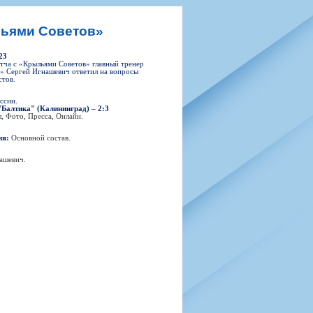
н
арта болельщика
 фирменной атрибутики
илеты и абонементы
льями Советов»
илеты на Яндекс Афиша
23
kybox
тча с «Крыльями Советов» главный тренер
» Сергей Игнашевич ответил на вопросы
тов.
ссии.
"Балтика" (Калининград) – 2:3
орядителей
л
,
Фото
,
Пресса
,
Онлайн
.
нений болельщиков
ия:
Основной состав
.
ашевич
.