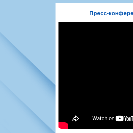
Игроки
РПЛ
Чемпионат СС
Тренерско-административный со
Календарь
Кубок СССР
К
Пресс-конфере
Руководство
Таблица
Чемпионат Ро
Фонд поддержки
Шахматка
Кубок России
Контакты
Статистика состава
Лига Европы 
Солидарность Самара Арена
Баланс матчей
Кубок Интерт
Закупки
FONBET Кубок России
Молодежное 
Вакансии
Матчи
Кубок Премье
Документы
Молодежная команда
Кубок ФНЛ
Календарь
Игроки
Таблица
Ветераны
Шахматка
Стадион "Мета
Статистика состава
Крылья Советов-2
Календарь
Таблица
Шахматка