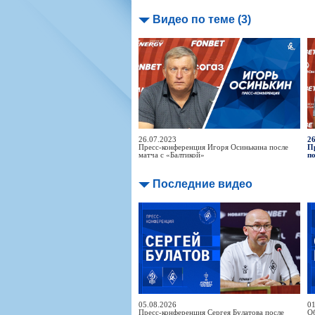
Видео по теме (3)
26.07.2023
26
Пресс-конференция Игоря Осинькина после
П
матча с «Балтикой»
п
Последние видео
05.08.2026
01
Пресс-конференция Сергея Булатова после
Об