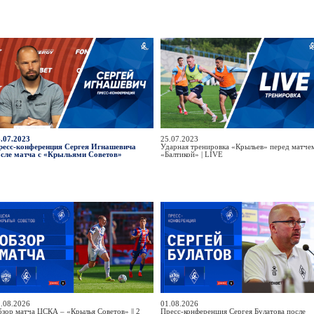
.07.2023
25.07.2023
ресс-конференция Сергея Игнашевича
Ударная тренировка «Крыльев» перед матче
осле матча с «Крыльями Советов»
«Балтикой» | LIVE
.08.2026
01.08.2026
зор матча ЦСКА – «Крылья Советов» || 2
Пресс-конференция Сергея Булатова после