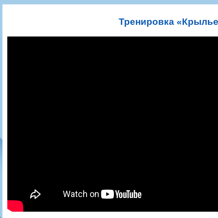
Игроки
РПЛ
Чемпионат СССР
Пресса
Фото
Тренерско-административный состав
Календарь
Кубок СССР
Книги
Крылья Советов - Т
Тренировка «Крылье
Руководство
Таблица
Чемпионат России
Трансляции матчей
Фонд поддержки
Шахматка
Кубок России
Прочее
Контакты
Статистика состава
Лига Европы УЕФА
Солидарность Самара Арена
Баланс матчей
Кубок Интертото УЕФА
Закупки
FONBET Кубок России
Молодежное первенство
Вакансии
Матчи
Кубок Премьер-лиги
Документы
Молодежная команда
Кубок ФНЛ
Календарь
Игроки
Таблица
Ветераны
Шахматка
Стадион "Металлург"
Статистика состава
Крылья Советов-2
Календарь
Таблица
Шахматка