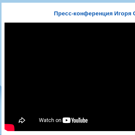
Игроки
РПЛ
Чемпионат СССР
Пресса
Фото
Тренерско-административный состав
Календарь
Кубок СССР
Книги
Крылья Советов - Т
Пресс-конференция Игоря 
Руководство
Таблица
Чемпионат России
Трансляции матчей
Фонд поддержки
Шахматка
Кубок России
Прочее
Контакты
Статистика состава
Лига Европы УЕФА
Солидарность Самара Арена
Баланс матчей
Кубок Интертото УЕФА
Закупки
FONBET Кубок России
Молодежное первенство
Вакансии
Матчи
Кубок Премьер-лиги
Документы
Молодежная команда
Кубок ФНЛ
Календарь
Игроки
Таблица
Ветераны
Шахматка
Стадион "Металлург"
Статистика состава
Крылья Советов-2
Календарь
Таблица
Шахматка