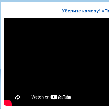
Игроки
РПЛ
Чемпионат СССР
Пресса
Фото
Тренерско-административный состав
Календарь
Кубок СССР
Книги
Крылья Советов - Т
Уберите камеру! «П
Руководство
Таблица
Чемпионат России
Трансляции матчей
Фонд поддержки
Шахматка
Кубок России
Прочее
Контакты
Статистика состава
Лига Европы УЕФА
Солидарность Самара Арена
Баланс матчей
Кубок Интертото УЕФА
Закупки
FONBET Кубок России
Молодежное первенство
Вакансии
Матчи
Кубок Премьер-лиги
Документы
Молодежная команда
Кубок ФНЛ
Календарь
Игроки
Таблица
Ветераны
Шахматка
Стадион "Металлург"
Статистика состава
Крылья Советов-2
Календарь
Таблица
Шахматка