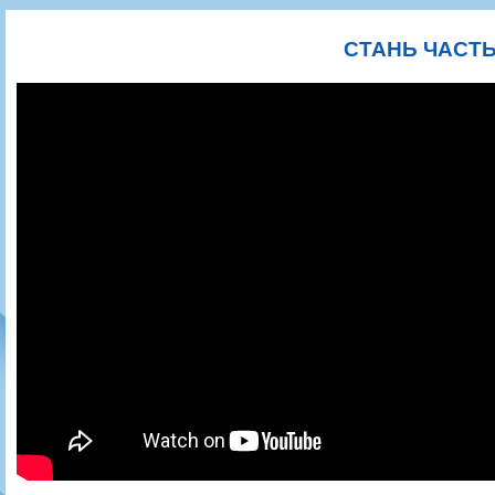
Игроки
РПЛ
Чемпионат СССР
Пресса
Фото
Тренерско-административный состав
Календарь
Кубок СССР
Книги
Крылья Советов - Т
СТАНЬ ЧАСТ
Руководство
Таблица
Чемпионат России
Трансляции матчей
Фонд поддержки
Шахматка
Кубок России
Прочее
Контакты
Статистика состава
Лига Европы УЕФА
Солидарность Самара Арена
Баланс матчей
Кубок Интертото УЕФА
Закупки
FONBET Кубок России
Молодежное первенство
Вакансии
Матчи
Кубок Премьер-лиги
Документы
Молодежная команда
Кубок ФНЛ
Календарь
Игроки
Таблица
Ветераны
Шахматка
Стадион "Металлург"
Статистика состава
Крылья Советов-2
Календарь
Таблица
Шахматка