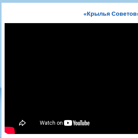
Игроки
РПЛ
Чемпионат СССР
Пресса
Фото
Тренерско-административный состав
Календарь
Кубок СССР
Книги
Крылья Советов - Т
«Крылья Советов»
Руководство
Таблица
Чемпионат России
Трансляции матчей
Фонд поддержки
Шахматка
Кубок России
Прочее
Контакты
Статистика состава
Лига Европы УЕФА
Солидарность Самара Арена
Баланс матчей
Кубок Интертото УЕФА
Закупки
FONBET Кубок России
Молодежное первенство
Вакансии
Матчи
Кубок Премьер-лиги
Документы
Молодежная команда
Кубок ФНЛ
Календарь
Игроки
Таблица
Ветераны
Шахматка
Стадион "Металлург"
Статистика состава
Крылья Советов-2
Календарь
Таблица
Шахматка