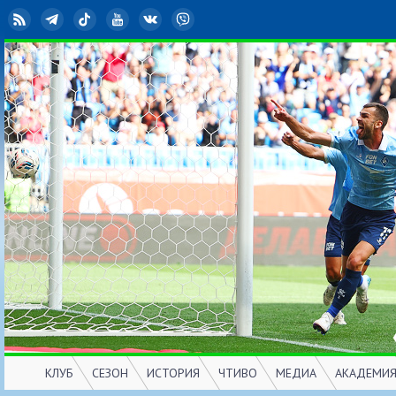
RSS
Telegram
TikTok
YouTube
ВКонтакте
Viber
КЛУБ
СЕЗОН
ИСТОРИЯ
ЧТИВО
МЕДИА
АКАДЕМИ