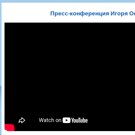
Игроки
РПЛ
Чемпионат СССР
Пресса
Фото
Тренерско-административный состав
Календарь
Кубок СССР
Книги
Крылья Советов - Т
Пресс-конференция Игоря О
Руководство
Таблица
Чемпионат России
Трансляции матчей
Фонд поддержки
Шахматка
Кубок России
Прочее
Контакты
Статистика состава
Лига Европы УЕФА
Солидарность Самара Арена
Баланс матчей
Кубок Интертото УЕФА
Закупки
FONBET Кубок России
Молодежное первенство
Вакансии
Матчи
Кубок Премьер-лиги
Документы
Молодежная команда
Кубок ФНЛ
Календарь
Игроки
Таблица
Ветераны
Шахматка
Стадион "Металлург"
Статистика состава
Крылья Советов-2
Календарь
Таблица
Шахматка