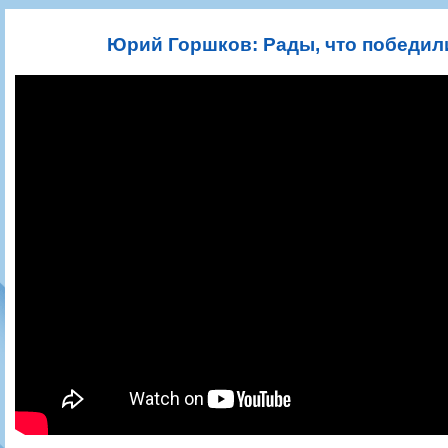
Игроки
РПЛ
Чемпионат СССР
Пресса
Фото
Тренерско-административный состав
Календарь
Кубок СССР
Книги
Крылья Советов - Т
Юрий Горшков: Рады, что победил
Руководство
Таблица
Чемпионат России
Трансляции матчей
Фонд поддержки
Шахматка
Кубок России
Прочее
Контакты
Статистика состава
Лига Европы УЕФА
Солидарность Самара Арена
Баланс матчей
Кубок Интертото УЕФА
Закупки
FONBET Кубок России
Молодежное первенство
Вакансии
Матчи
Кубок Премьер-лиги
Документы
Молодежная команда
Кубок ФНЛ
Календарь
Игроки
Таблица
Ветераны
Шахматка
Стадион "Металлург"
Статистика состава
Крылья Советов-2
Календарь
Таблица
Шахматка