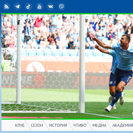
RSS
Telegram
TikTok
YouTube
ВКонтакте
Viber
КЛУБ
СЕЗОН
ИСТОРИЯ
ЧТИВО
МЕДИА
АКАДЕМИ