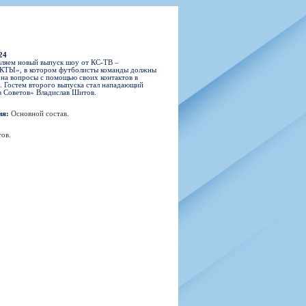
н
арта болельщика
 фирменной атрибутики
илеты и абонементы
илеты на Яндекс Афиша
24
kybox
ляем новый выпуск шоу от КС-ТВ –
ТЫ», в котором футболисты команды должны
 на вопросы с помощью своих контактов в
. Гостем второго выпуска стал нападающий
 Советов» Владислав Шитов.
орядителей
ия:
Основной состав
.
нений болельщиков
ов
.