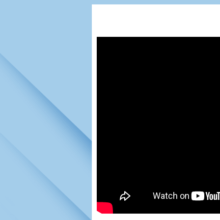
Игроки
РПЛ
Чемпионат СС
Тренерско-административный со
Календарь
Кубок СССР
К
Руководство
Таблица
Чемпионат Ро
Фонд поддержки
Шахматка
Кубок России
Контакты
Статистика состава
Лига Европы 
Солидарность Самара Арена
Баланс матчей
Кубок Интерт
Закупки
FONBET Кубок России
Молодежное 
Вакансии
Матчи
Кубок Премье
Документы
Молодежная команда
Кубок ФНЛ
Календарь
Игроки
Таблица
Ветераны
Шахматка
Стадион "Мета
Статистика состава
Крылья Советов-2
Календарь
Таблица
Шахматка