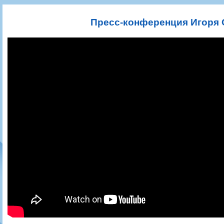
Игроки
РПЛ
Чемпионат СССР
Пресса
Фото
Тренерско-административный состав
Календарь
Кубок СССР
Книги
Крылья Советов - Т
Пресс-конференция Игоря 
Руководство
Таблица
Чемпионат России
Трансляции матчей
Фонд поддержки
Шахматка
Кубок России
Прочее
Контакты
Статистика состава
Лига Европы УЕФА
Солидарность Самара Арена
Баланс матчей
Кубок Интертото УЕФА
Закупки
FONBET Кубок России
Молодежное первенство
Вакансии
Матчи
Кубок Премьер-лиги
Документы
Молодежная команда
Кубок ФНЛ
Календарь
Игроки
Таблица
Ветераны
Шахматка
Стадион "Металлург"
Статистика состава
Крылья Советов-2
Календарь
Таблица
Шахматка