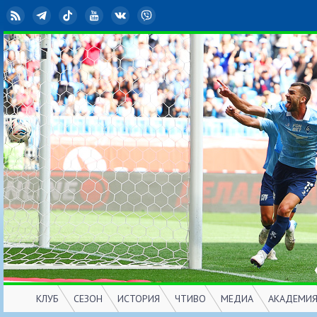
RSS
Telegram
TikTok
YouTube
ВКонтакте
Viber
КЛУБ
СЕЗОН
ИСТОРИЯ
ЧТИВО
МЕДИА
АКАДЕМИ