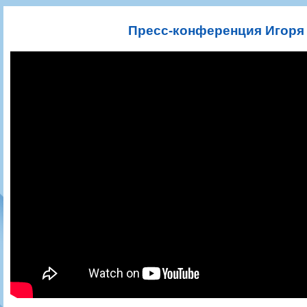
Игроки
РПЛ
Чемпионат СССР
Пресса
Фото
Тренерско-административный состав
Календарь
Кубок СССР
Книги
Крылья Советов - Т
Пресс-конференция Игоря 
Руководство
Таблица
Чемпионат России
Трансляции матчей
Фонд поддержки
Шахматка
Кубок России
Прочее
Контакты
Статистика состава
Лига Европы УЕФА
Солидарность Самара Арена
Баланс матчей
Кубок Интертото УЕФА
Закупки
FONBET Кубок России
Молодежное первенство
Вакансии
Матчи
Кубок Премьер-лиги
Документы
Молодежная команда
Кубок ФНЛ
Календарь
Игроки
Таблица
Ветераны
Шахматка
Стадион "Металлург"
Статистика состава
Крылья Советов-2
Календарь
Таблица
Шахматка