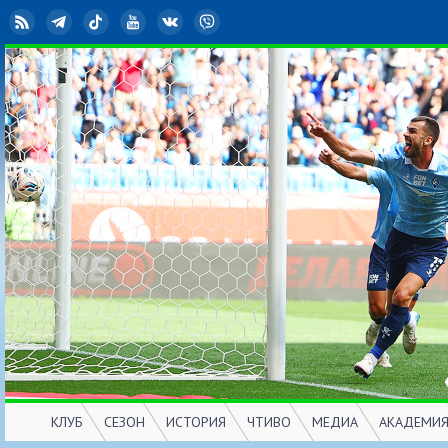
RSS
Telegram
TikTok
YouTube
ВКонтакте
Viber
КЛУБ
СЕЗОН
ИСТОРИЯ
ЧТИВО
МЕДИА
АКАДЕМИ