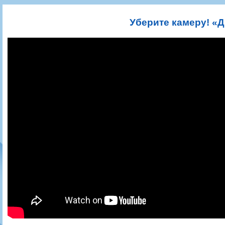
Игроки
РПЛ
Чемпионат СССР
Пресса
Фото
Тренерско-административный состав
Календарь
Кубок СССР
Книги
Крылья Советов - Т
Уберите камеру! «
Руководство
Таблица
Чемпионат России
Трансляции матчей
Фонд поддержки
Шахматка
Кубок России
Прочее
Контакты
Статистика состава
Лига Европы УЕФА
Солидарность Самара Арена
Баланс матчей
Кубок Интертото УЕФА
Закупки
FONBET Кубок России
Молодежное первенство
Вакансии
Матчи
Кубок Премьер-лиги
Документы
Молодежная команда
Кубок ФНЛ
Календарь
Игроки
Таблица
Ветераны
Шахматка
Стадион "Металлург"
Статистика состава
Крылья Советов-2
Календарь
Таблица
Шахматка