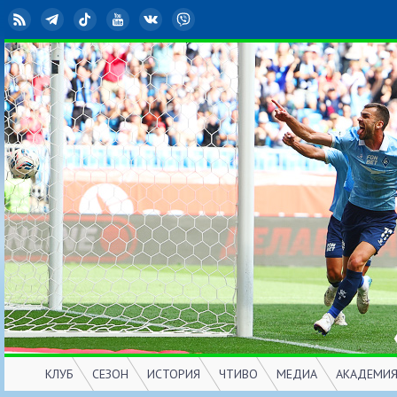
RSS
Telegram
TikTok
YouTube
ВКонтакте
Viber
КЛУБ
СЕЗОН
ИСТОРИЯ
ЧТИВО
МЕДИА
АКАДЕМИ