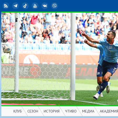
RSS
Telegram
TikTok
YouTube
ВКонтакте
Viber
КЛУБ
СЕЗОН
ИСТОРИЯ
ЧТИВО
МЕДИА
АКАДЕМИ