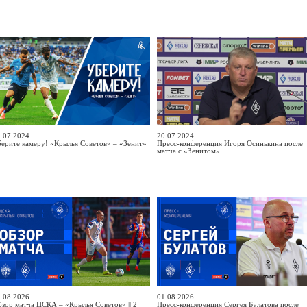
.07.2024
20.07.2024
ерите камеру! «Крылья Советов» – «Зенит»
Пресс-конференция Игоря Осинькина после
матча с «Зенитом»
.08.2026
01.08.2026
зор матча ЦСКА – «Крылья Советов» || 2
Пресс-конференция Сергея Булатова после