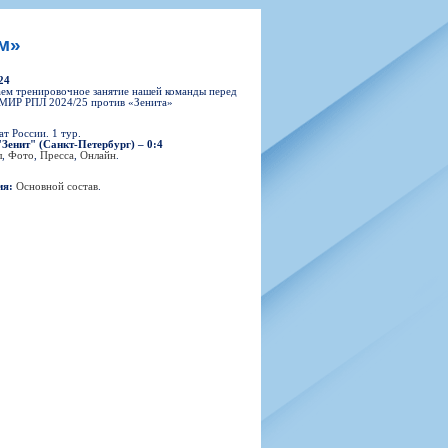
н
арта болельщика
 фирменной атрибутики
илеты и абонементы
м»
илеты на Яндекс Афиша
24
kybox
ем тренировочное занятие нашей команды перед
 МИР РПЛ 2024/25 против «Зенита»
т России. 1 тур.
Зенит" (Санкт-Петербург) – 0:4
л
,
Фото
,
Пресса
,
Онлайн
.
орядителей
нений болельщиков
ия:
Основной состав
.