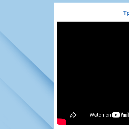
Игроки
РПЛ
Чемпионат СС
Тренерско-административный со
Календарь
Кубок СССР
К
Т
Руководство
Таблица
Чемпионат Ро
Фонд поддержки
Шахматка
Кубок России
Контакты
Статистика состава
Лига Европы 
Солидарность Самара Арена
Баланс матчей
Кубок Интерт
Закупки
FONBET Кубок России
Молодежное 
Вакансии
Матчи
Кубок Премье
Документы
Молодежная команда
Кубок ФНЛ
Календарь
Игроки
Таблица
Ветераны
Шахматка
Стадион "Мета
Статистика состава
Крылья Советов-2
Календарь
Таблица
Шахматка