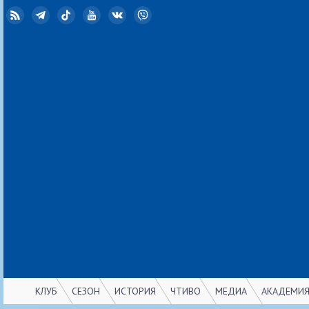
RSS
Telegram
TikTok
YouTube
ВКонтакте
Viber
КЛУБ
СЕЗОН
ИСТОРИЯ
ЧТИВО
МЕДИА
АКАДЕМИ