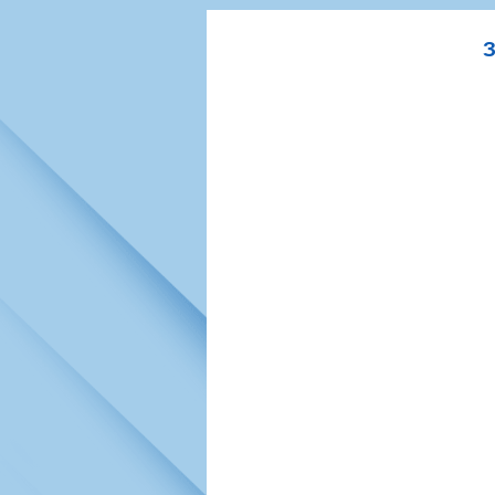
Игроки
РПЛ
Чемпионат СС
Тренерско-административный со
Календарь
Кубок СССР
К
Руководство
Таблица
Чемпионат Ро
Фонд поддержки
Шахматка
Кубок России
Контакты
Статистика состава
Лига Европы 
Солидарность Самара Арена
Баланс матчей
Кубок Интерт
Закупки
FONBET Кубок России
Молодежное 
Вакансии
Матчи
Кубок Премье
Документы
Молодежная команда
Кубок ФНЛ
Календарь
Игроки
Таблица
Ветераны
Шахматка
Стадион "Мета
Статистика состава
Крылья Советов-2
Календарь
Таблица
Шахматка