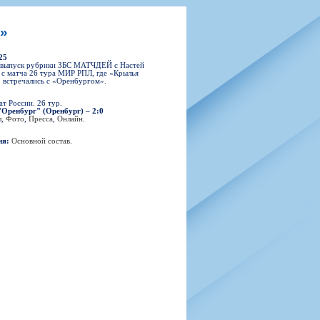
н
арта болельщика
 фирменной атрибутики
илеты и абонементы
»
илеты на Яндекс Афиша
25
kybox
 выпуск рубрики ЗБС МАТЧДЕЙ с Настей
с матча 26 тура МИР РПЛ, где «Крылья
 встречались с «Оренбургом».
т России. 26 тур.
"Оренбург" (Оренбург) – 2:0
орядителей
л
,
Фото
,
Пресса
,
Онлайн
.
нений болельщиков
ия:
Основной состав
.