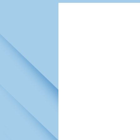
Игроки
РПЛ
Чемпионат СС
Тренерско-административный со
Календарь
Кубок СССР
К
Руководство
Таблица
Чемпионат Ро
Фонд поддержки
Шахматка
Кубок России
Контакты
Статистика состава
Лига Европы 
Солидарность Самара Арена
Баланс матчей
Кубок Интерт
Закупки
FONBET Кубок России
Молодежное 
Вакансии
Матчи
Кубок Премье
Документы
Молодежная команда
Кубок ФНЛ
Календарь
Игроки
Таблица
Ветераны
Шахматка
Стадион "Мета
Статистика состава
Крылья Советов-2
Календарь
Таблица
Шахматка