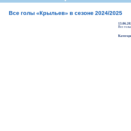
СР
Пресса
Фото
Твои "Крылья"
On-line магази
К
став
ниги
Крылья Советов - ТВ
Общение
Точки продаж
Б
Все голы «Крыльев» в сезоне 2024/2025
ссии
Трансляции матчей
Болельщикам с инвалидностью
Б
Прочее
Добрые "Крылья"
13.06.20
S
Все голы
УЕФА
Кодекс
Категор
ото УЕФА
Правила поведения
первенство
Подготовка контролеров-расп
р-лиги
Порядок аккредитации объеди
ллург"