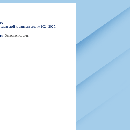
н
арта болельщика
 фирменной атрибутики
илеты и абонементы
илеты на Яндекс Афиша
25
kybox
 самарской команды в сезоне 2024/2025.
ия:
Основной состав
.
орядителей
нений болельщиков