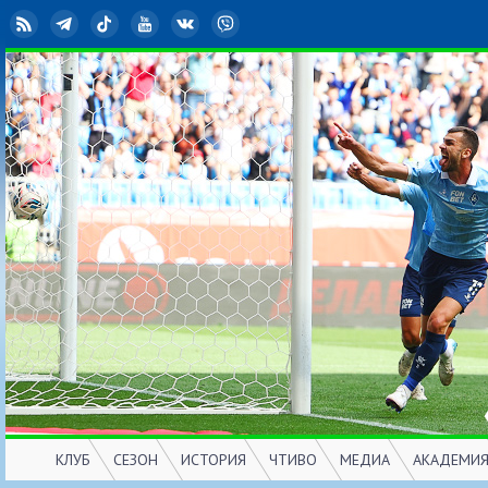
RSS
Telegram
TikTok
YouTube
ВКонтакте
Viber
КЛУБ
СЕЗОН
ИСТОРИЯ
ЧТИВО
МЕДИА
АКАДЕМИ