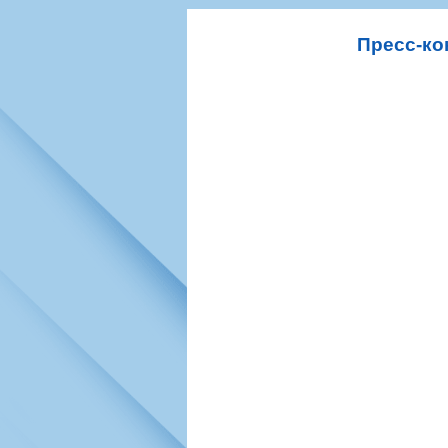
Игроки
РПЛ
Чемпионат СС
Тренерско-административный со
Календарь
Кубок СССР
К
Пресс-ко
Руководство
Таблица
Чемпионат Ро
Фонд поддержки
Шахматка
Кубок России
Контакты
Статистика состава
Лига Европы 
Солидарность Самара Арена
Баланс матчей
Кубок Интерт
Закупки
FONBET Кубок России
Молодежное 
Вакансии
Матчи
Кубок Премье
Документы
Молодежная команда
Кубок ФНЛ
Календарь
Игроки
Таблица
Ветераны
Шахматка
Стадион "Мета
Статистика состава
Крылья Советов-2
Календарь
Таблица
Шахматка