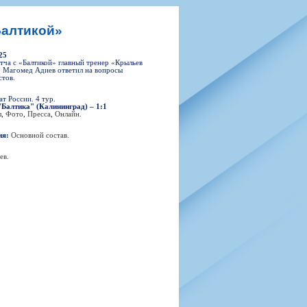
н
арта болельщика
 фирменной атрибутики
илеты и абонементы
Балтикой»
илеты на Яндекс Афиша
25
kybox
тча с «Балтикой» главный тренер «Крыльев
 Магомед Адиев ответил на вопросы
тов.
т России. 4 тур.
"Балтика" (Калининград) – 1:1
орядителей
л
,
Фото
,
Пресса
,
Онлайн
.
нений болельщиков
ия:
Основной состав
.
ев
.