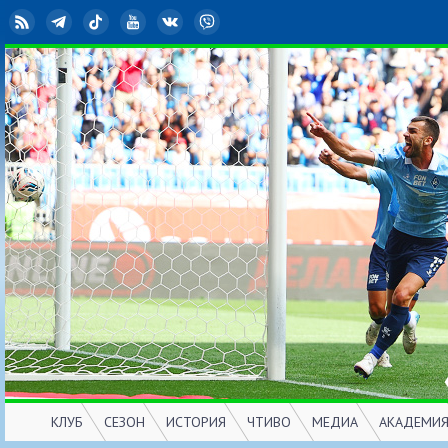
RSS
Telegram
TikTok
YouTube
ВКонтакте
Viber
КЛУБ
СЕЗОН
ИСТОРИЯ
ЧТИВО
МЕДИА
АКАДЕМИ