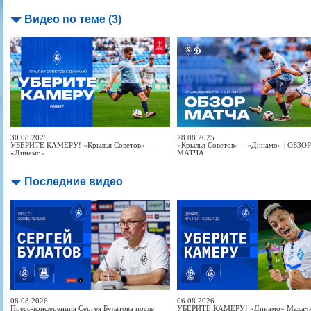
Видео по теме (3)
30.08.2025
28.08.2025
УБЕРИТЕ КАМЕРУ! «Крылья Советов» –
«Крылья Советов» – «Динамо» | ОБЗОР
«Динамо»
МАТЧА
Последние видео
08.08.2026
06.08.2026
Пресс-конференция Сергея Булатова после
УБЕРИТЕ КАМЕРУ! «Динамо» Махачка