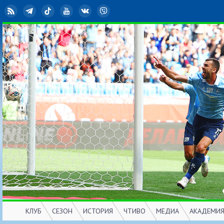
RSS
Telegram
TikTok
YouTube
ВКонтакте
Viber
КЛУБ
СЕЗОН
ИСТОРИЯ
ЧТИВО
МЕДИА
АКАДЕМИ