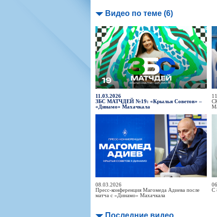
Видео по теме (6)
11.03.2026
11
ЗБС МАТЧДЕЙ №19: «Крылья Советов» –
С
«Динамо» Махачкала
М
08.03.2026
06
Пресс-конференция Магомеда Адиева после
С 
матча с «Динамо» Махачкала
Последние видео