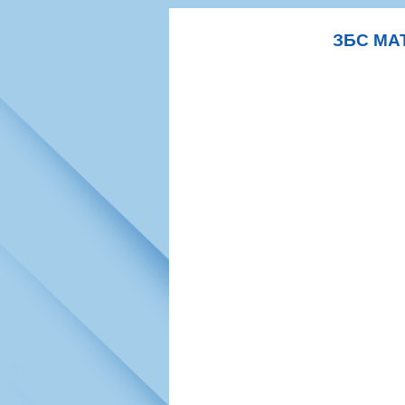
Игроки
РПЛ
Чемпионат СС
Тренерско-административный со
Календарь
Кубок СССР
К
ЗБС МАТ
Руководство
Таблица
Чемпионат Ро
Фонд поддержки
Шахматка
Кубок России
Контакты
Статистика состава
Лига Европы 
Солидарность Самара Арена
Баланс матчей
Кубок Интерт
Закупки
FONBET Кубок России
Молодежное 
Вакансии
Матчи
Кубок Премье
Документы
Молодежная команда
Кубок ФНЛ
Календарь
Игроки
Таблица
Ветераны
Шахматка
Стадион "Мета
Статистика состава
Крылья Советов-2
Календарь
Таблица
Шахматка