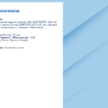
н
арта болельщика
 фирменной атрибутики
илеты и абонементы
ахачкала
илеты на Яндекс Афиша
26
kybox
дцатый выпуск рубрики ЗБС МАТЧДЕЙ с Настей
с матча 20 тура МИР РПЛ 2025/26, где «Крылья
 встречались с «Динамо» Махачкала.
т России. 20 тур.
"Динамо" (Махачкала) – 2:0
орядителей
л
,
Фото
,
Пресса
,
Онлайн
.
нений болельщиков
ия:
Основной состав
.